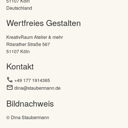
51107 Köln
Deutschland
Wertfreies Gestalten
KreativRaum Atelier & mehr
Rösrather Straße 567
51107 Köln
Kontakt
call
+49 177 1914365
mail
dina@staubermann.de
Bildnachweis
© Dina Staubermann